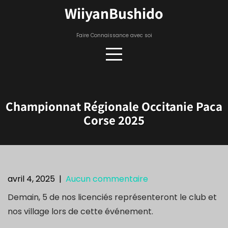
Skip
WiiyanBushido
to
content
Faire Connaissance avec soi
Championnat Régionale Occitanie Paca
Corse 2025
avril 4, 2025
|
Aucun commentaire
Demain, 5 de nos licenciés représenteront le club et
nos village lors de cette événement.