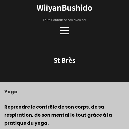
Skip
WiiyanBushido
to
content
Faire Connaissance avec soi
St Brès
Yoga
Reprendre le contrôle de son corps, de sa
respiration, de son mental le tout grâce à la
pratique du yoga.