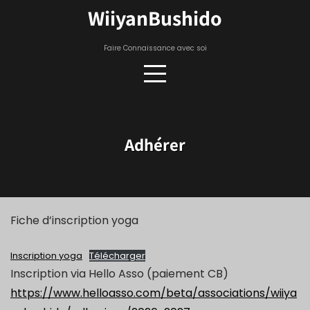
Skip
WiiyanBushido
to
content
Faire Connaissance avec soi
Adhérer
Fiche d’inscription yoga
Inscription yoga
Télécharger
Inscription via Hello Asso (paiement CB)
https://www.helloasso.com/beta/associations/wiiya